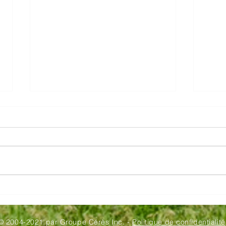
Webinaire - 17 décembre
Alte
© 2004-2021 par Groupe Cérès Inc. -
Politique de confidentialité