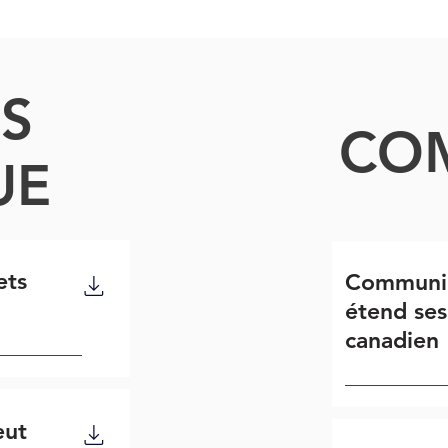
NS
CO
UE
ets
Communiq
étend ses
canadien
eut