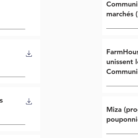
Communiq
marchés 
FarmHous
unissent 
Communiq
s
Miza (pr
pouponni