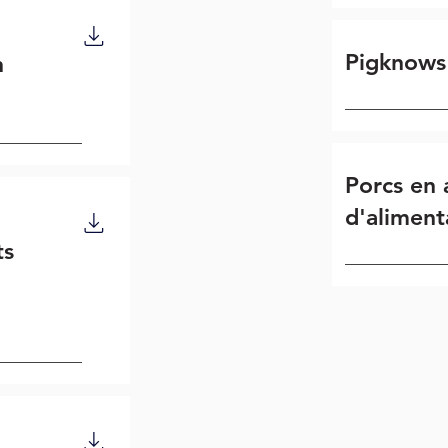
Pigknows
n
Porcs en 
d'aliment
ts