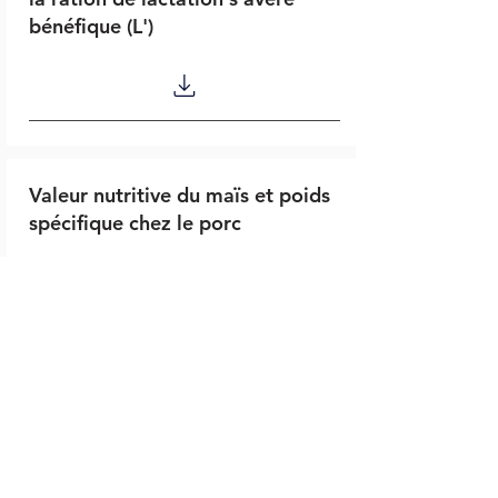
bénéfique (L')
Valeur nutritive du maïs et poids
spécifique chez le porc
Hernies ombilicales et
scrotales/inguinales - causes et
solutions