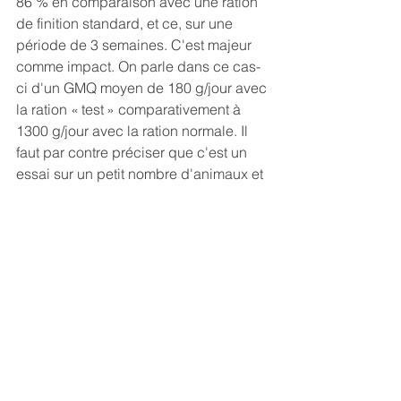
86 % en comparaison avec une ration 
de finition standard, et ce, sur une 
période de 3 semaines. C'est majeur 
comme impact. On parle dans ce cas-
ci d'un GMQ moyen de 180 g/jour avec 
la ration « test » comparativement à 
1300 g/jour avec la ration normale. Il 
faut par contre préciser que c'est un 
essai sur un petit nombre d'animaux et 
dans des conditions différentes des 
grands élevages commerciaux. Les 
impacts sur la qualité de la carcasse et 
le comportement des porcs ne sont 
pas encore bien définis. Il y a aussi 
l'effet lié à la durée pendant laquelle 
les porcs reçoivent ce genre de ration. 
L'étude se poursuivra pour 2 autres 
semaines afin d'avoir plus de données 
sur l'impact à plus long terme. Il faut 